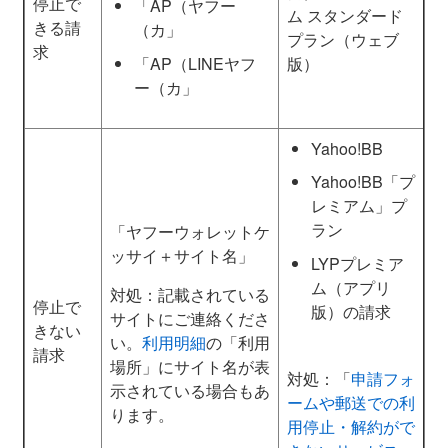
停止で
「AP（ヤフー
ム スタンダード
きる請
（カ」
プラン（ウェブ
求
「AP（LINEヤフ
版）
ー（カ」
Yahoo!BB
Yahoo!BB「プ
レミアム」プ
ラン
「ヤフーウォレットケ
ッサイ＋サイト名」
LYPプレミア
ム（アプリ
対処：記載されている
停止で
版）の請求
サイトにご連絡くださ
きない
い。
利用明細
の「利用
請求
場所」にサイト名が表
対処：「
申請フォ
示されている場合もあ
ームや郵送での利
ります。
用停止・解約がで