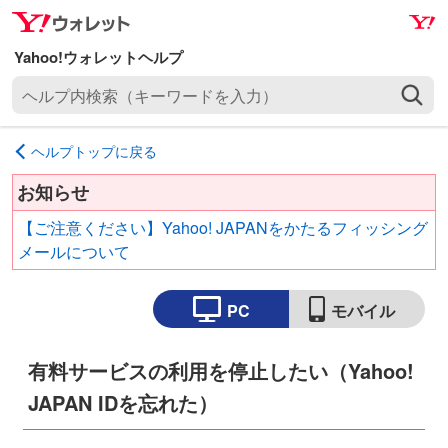
ナ
メ
ビ
イ
ゲ
ン
ヘ
ー
コ
ル
シ
ン
プ
ョ
テ
ヘルプトップに戻る
内
ン
ン
検
へ
ツ
お知らせ
索
ス
へ
【ご注意ください】Yahoo! JAPANをかたるフィッシング
（
キ
ス
メールについて
キ
ッ
キ
ー
プ
ッ
ワ
PC
モバイル
プ
ー
ド
有料サービスの利用を停止したい（Yahoo!
を
入
JAPAN IDを忘れた）
力
）