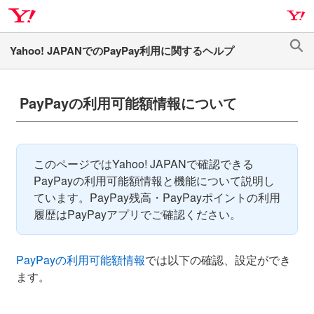
ナ
メ
ビ
イ
ゲ
ン
検
ー
コ
索
シ
ン
ョ
テ
PayPayの利用可能額情報について
ン
ン
へ
ツ
ス
へ
このページではYahoo! JAPANで確認できる
キ
ス
PayPayの利用可能額情報と機能について説明し
ッ
キ
ています。PayPay残高・PayPayポイントの利用
プ
ッ
履歴はPayPayアプリでご確認ください。
プ
PayPayの利用可能額情報
では以下の確認、設定ができ
ます。