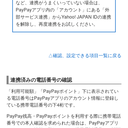
など、連携がうまくいっていない場合は、
PayPayアプリ内の「アカウント」にある「外
部サービス連携」からYahoo! JAPAN IDの連携
を解除し、再度連携をお試しください。
△確認、設定できる項目一覧に戻る
連携済みの電話番号の確認
「利用可能額」「PayPayポイント」下に表示されてい
る電話番号はPayPayアプリのアカウント情報に登録し
ている携帯電話番号の下4桁です。
PayPay残高・PayPayポイントを利用する際に携帯電話
番号での本人確認を求められた場合は、PayPayアプリ