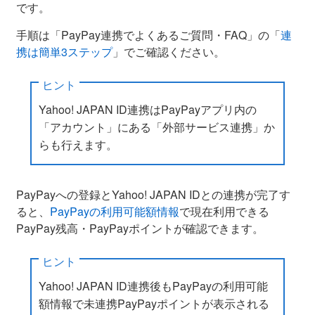
です。
手順は「PayPay連携でよくあるご質問・FAQ」の「
連
携は簡単3ステップ
」でご確認ください。
ヒント
Yahoo! JAPAN ID連携はPayPayアプリ内の
「アカウント」にある「外部サービス連携」か
らも行えます。
PayPayへの登録とYahoo! JAPAN IDとの連携が完了す
ると、
PayPayの利用可能額情報
で現在利用できる
PayPay残高・PayPayポイントが確認できます。
ヒント
Yahoo! JAPAN ID連携後もPayPayの利用可能
額情報で未連携PayPayポイントが表示される