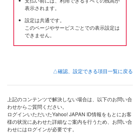
支払い前には、利用できるすべての残高が
表示されます。
設定は共通です。
このページやサービスごとでの表示設定は
できません。
△確認、設定できる項目一覧に戻る
上記のコンテンツで解決しない場合は、以下のお問い合
わせからご質問ください。
ログインいただいたYahoo! JAPAN ID情報をもとにお客
様の状況にあわせた詳細なご案内を行うため、お問い合
わせにはログインが必要です。