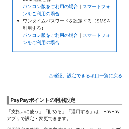
パソコン版をご利用の場合
｜
スマートフォ
ンをご利用の場合
ワンタイムパスワードを設定する（SMSを
利用する）
パソコン版をご利用の場合
｜
スマートフォ
ンをご利用の場合
△確認、設定できる項目一覧に戻る
PayPayポイントの利用設定
「支払いに使う」「貯める」「運用する」は、PayPay
アプリで設定・変更できます。