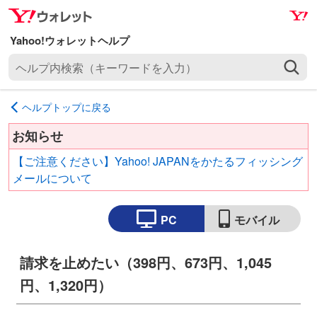
ナ
メ
ビ
イ
ゲ
ン
ヘ
ー
コ
ル
シ
ン
プ
ョ
テ
ヘルプトップに戻る
内
ン
ン
検
へ
ツ
お知らせ
索
ス
へ
【ご注意ください】Yahoo! JAPANをかたるフィッシング
（
キ
ス
メールについて
キ
ッ
キ
ー
プ
ッ
ワ
PC
モバイル
プ
ー
ド
請求を止めたい（398円、673円、1,045
を
入
円、1,320円）
力
）