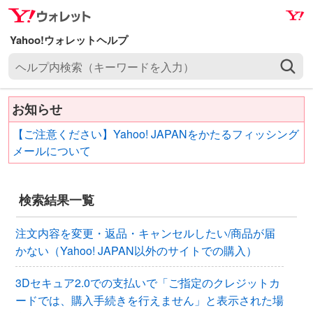
ナ
メ
ビ
イ
ゲ
ン
ヘ
ー
コ
ル
シ
ン
プ
ョ
テ
お知らせ
内
ン
ン
検
へ
ツ
【ご注意ください】Yahoo! JAPANをかたるフィッシング
索
ス
へ
メールについて
（
キ
ス
キ
ッ
キ
ー
検索結果一覧
プ
ッ
ワ
プ
ー
注文内容を変更・返品・キャンセルしたい/商品が届
ド
かない（Yahoo! JAPAN以外のサイトでの購入）
を
入
3Dセキュア2.0での支払いで「ご指定のクレジットカ
力
ードでは、購入手続きを行えません」と表示された場
）