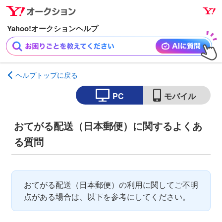
ナ
メ
ビ
イ
ゲ
ン
ー
コ
シ
ン
ョ
テ
ヘルプトップに戻る
ン
ン
へ
ツ
PC
モバイル
ス
へ
キ
ス
おてがる配送（日本郵便）に関するよくあ
ッ
キ
る質問
プ
ッ
プ
おてがる配送（日本郵便）の利用に関してご不明
点がある場合は、以下を参考にしてください。