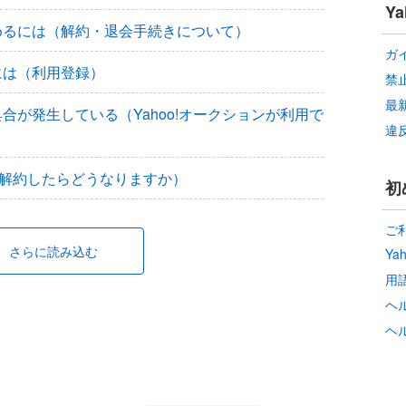
Y
やめるには（解約・退会手続きについて）
ガ
るには（利用登録）
禁
最
具合が発生している（Yahoo!オークションが利用で
違
（解約したらどうなりますか）
初
ご
さらに読み込む
Ya
用
ヘ
ヘ