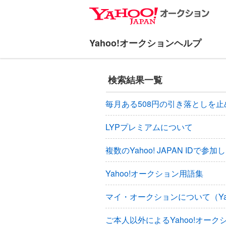
ナ
メ
ビ
イ
ゲ
ン
ー
コ
シ
ン
ョ
テ
検索結果一覧
ン
ン
へ
ツ
毎月ある508円の引き落としを止
ス
へ
キ
ス
LYPプレミアムについて
ッ
キ
プ
ッ
複数のYahoo! JAPAN IDで参加
プ
Yahoo!オークション用語集
マイ・オークションについて（Ya
ご本人以外によるYahoo!オー