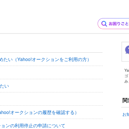
めたい（Yahoo!オークションをご利用の方）
Y
ゴ
み
したい
関
hoo!オークションの履歴を確認する）
お
クションの利用停止の申請について