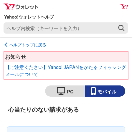
ナ
メ
ビ
イ
ゲ
ン
ヘ
ー
コ
ル
シ
ン
プ
ョ
テ
ヘルプトップに戻る
内
ン
ン
検
へ
ツ
お知らせ
索
ス
へ
【ご注意ください】Yahoo! JAPANをかたるフィッシング
（
キ
ス
メールについて
キ
ッ
キ
ー
プ
ッ
ワ
PC
モバイル
プ
ー
ド
心当たりのない請求がある
を
入
力
）