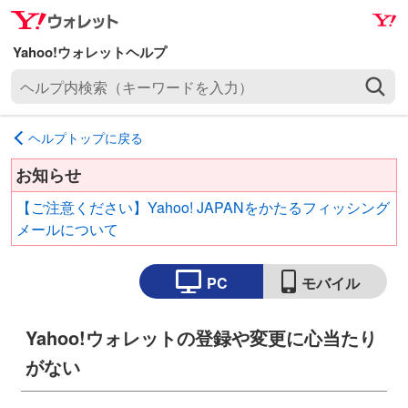
ナ
メ
ビ
イ
ゲ
ン
ヘ
ー
コ
ル
シ
ン
プ
ョ
テ
ヘルプトップに戻る
内
ン
ン
検
へ
ツ
お知らせ
索
ス
へ
【ご注意ください】Yahoo! JAPANをかたるフィッシング
（
キ
ス
メールについて
キ
ッ
キ
ー
プ
ッ
ワ
PC
モバイル
プ
ー
ド
Yahoo!ウォレットの登録や変更に心当たり
を
入
がない
力
）