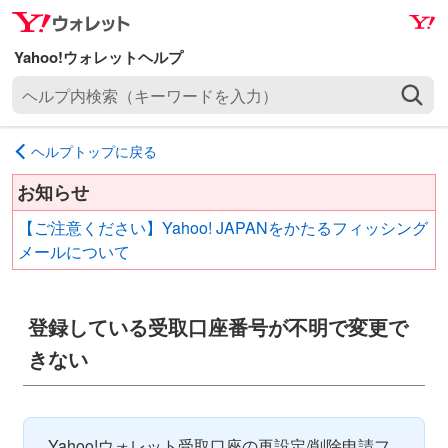
ナ
メ
ビ
イ
ゲ
ン
ヘ
ー
コ
ル
シ
ン
プ
ョ
テ
ヘルプトップに戻る
内
ン
ン
検
へ
ツ
お知らせ
索
ス
へ
【ご注意ください】Yahoo! JAPANをかたるフィッシング
（
キ
ス
メールについて
キ
ッ
キ
ー
プ
ッ
ワ
プ
登録している受取口座番号が不明で変更で
ー
ド
きない
を
入
力
Yahoo!ウォレット受取口座の再設定/削除申請フ
）