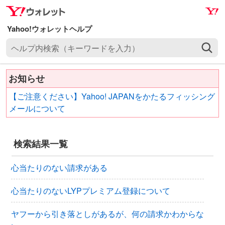
ナ
メ
ビ
イ
ゲ
ン
ヘ
ー
コ
ル
シ
ン
プ
ョ
テ
お知らせ
内
ン
ン
検
へ
ツ
【ご注意ください】Yahoo! JAPANをかたるフィッシング
索
ス
へ
メールについて
（
キ
ス
キ
ッ
キ
ー
検索結果一覧
プ
ッ
ワ
プ
ー
心当たりのない請求がある
ド
を
心当たりのないLYPプレミアム登録について
入
力
ヤフーから引き落としがあるが、何の請求かわからな
）