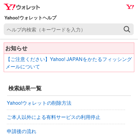
ナ
メ
ビ
イ
ゲ
ン
ヘ
ー
コ
ル
シ
ン
プ
ョ
テ
お知らせ
内
ン
ン
検
へ
ツ
【ご注意ください】Yahoo! JAPANをかたるフィッシング
索
ス
へ
メールについて
（
キ
ス
キ
ッ
キ
ー
検索結果一覧
プ
ッ
ワ
プ
ー
Yahoo!ウォレットの削除方法
ド
を
ご本人以外による有料サービスの利用停止
入
力
申請後の流れ
）