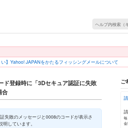
ヘ
ル
プ
内
検
索
い】Yahoo! JAPANをかたるフィッシングメールについて
（
キ
ー
ご
カード登録時に「3Dセキュア認証に失敗
ワ
ー
場合
ド
を
入
証失敗のメッセージと0008のコードが表示さ
力
毎
説明しています。
金
）