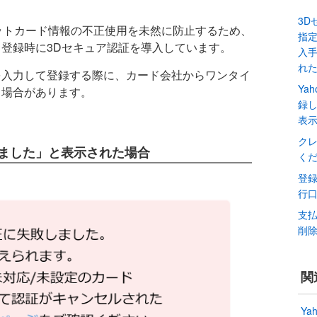
3D
ジットカード情報の不正使用を未然に防止するため、
指
登録時に3Dセキュア認証を導入しています。
入
れ
を入力して登録する際に、カード会社からワンタイ
Ya
る場合があります。
録
表
ク
しました」と表示された場合
く
登
行
支
削
関
Ya