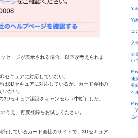
Ya
Ya
コ
入
心
メッセージが表示される場合、以下が考えられま
い
Pa
3Dセキュアに対応していない。
連
体は3Dセキュアに対応しているが、カード会社の
登録
ていない。
ヘ
トでの3Dセキュア認証をキャンセル（中断）した。
P
（Y
意のうえ、再度登録をお試しください。
る
発行しているカード会社のサイトで、3Dセキュア