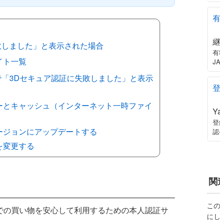
敗しました」と表示された場合
有
イト一覧
J
で「3Dセキュア認証に失敗しました」と表示
ーとキャッシュ（インターネット一時ファイ
Y
登
ージョンにアップデートする
認
を変更する
関
こ
での買い物を安心して利用するための本人認証サ
に