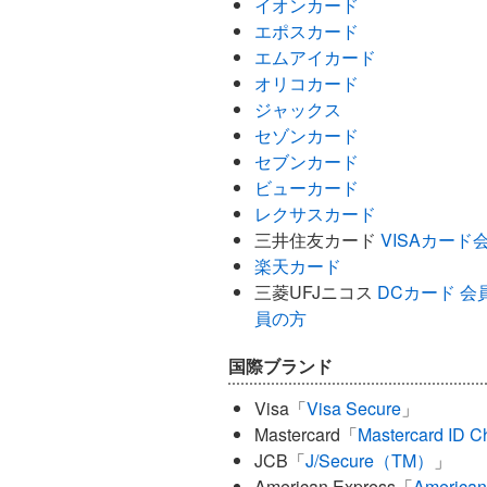
イオンカード
エポスカード
エムアイカード
オリコカード
ジャックス
セゾンカード
セブンカード
ビューカード
レクサスカード
三井住友カード
VISAカード
楽天カード
三菱UFJニコス
DCカード 会
員の方
国際ブランド
Visa「
Visa Secure
」
Mastercard「
Mastercard ID C
JCB「
J/Secure（TM）
」
American Express「
American