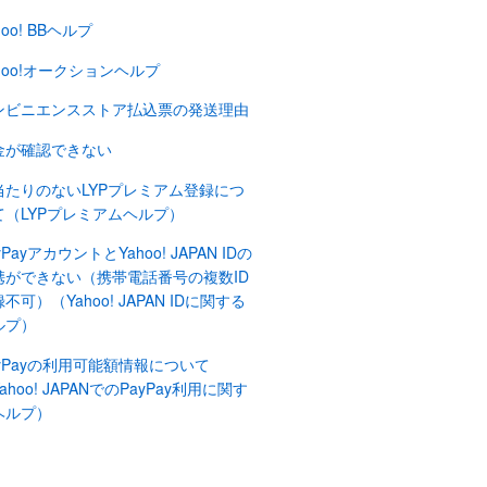
hoo! BBヘルプ
hoo!オークションヘルプ
ンビニエンスストア払込票の発送理由
金が確認できない
当たりのないLYPプレミアム登録につ
て（LYPプレミアムヘルプ）
yPayアカウントとYahoo! JAPAN IDの
携ができない（携帯電話番号の複数ID
不可）（Yahoo! JAPAN IDに関する
ルプ）
ayPayの利用可能額情報について
ahoo! JAPANでのPayPay利用に関す
ヘルプ）