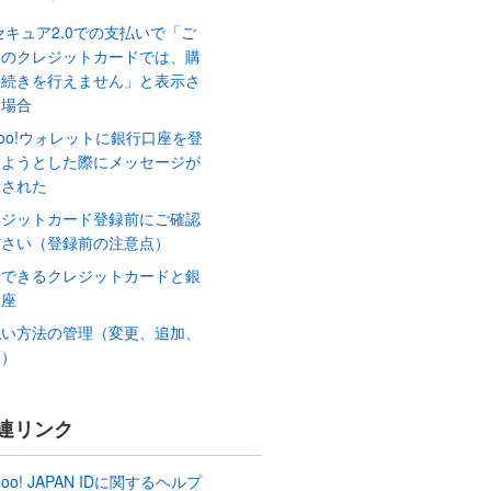
セキュア2.0での支払いで「ご
定のクレジットカードでは、購
手続きを行えません」と表示さ
た場合
hoo!ウォレットに銀行口座を登
しようとした際にメッセージが
示された
レジットカード登録前にご確認
ださい（登録前の注意点）
録できるクレジットカードと銀
口座
払い方法の管理（変更、追加、
除）
連リンク
hoo! JAPAN IDに関するヘルプ