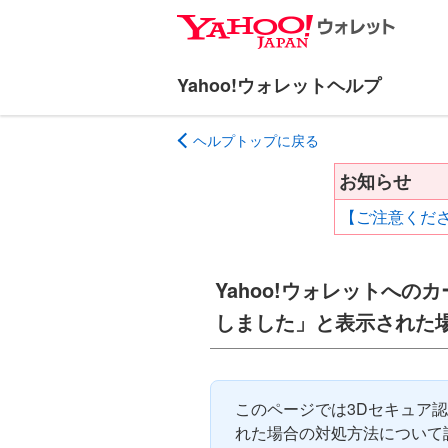
ナ
メ
ビ
イ
ゲ
ン
ー
コ
シ
ン
ヘルプトップに戻る
ョ
テ
ン
ン
お知らせ
へ
ツ
【ご注意くださ
ス
へ
キ
ス
ッ
キ
Yahoo!ウォレットへの
プ
ッ
プ
しました」と表示された
このページでは3Dセキュア認
れた場合の対処方法について