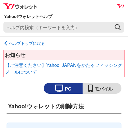
ナ
メ
ビ
イ
ゲ
ン
ヘ
ー
コ
ル
シ
ン
プ
ョ
テ
ヘルプトップに戻る
内
ン
ン
検
へ
ツ
お知らせ
索
ス
へ
【ご注意ください】Yahoo! JAPANをかたるフィッシング
（
キ
ス
メールについて
キ
ッ
キ
ー
プ
ッ
ワ
PC
モバイル
プ
ー
ド
Yahoo!ウォレットの削除方法
を
入
力
）