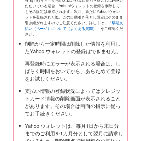
ただいている場合、Yahoo!ウォレットの登録を削除して
もその設定は維持されます。次回、新たにYahoo!ウォレ
ットを登録された際、この自動引き落とし設定はそのまま
引き継がれますのでご注意ください。詳しくは、「
早期支
払い（ページ）について（よくある質問）
」をご確認くだ
さい。
削除から一定時間は削除した情報を利用し
たYahoo!ウォレットの登録はできません。
再登録時にエラーが表示される場合は、し
ばらく時間をおいてから、あらためて登録
をお試しください。
支払い情報の登録状況によってはクレジッ
トカード情報の削除画面が表示されること
があります。その場合は画面の指示に従っ
てお手続きください。
Yahoo!ウォレットは、毎月1日から末日分
までのご利用を1カ月分として翌月に請求し
ているため、削除時点で利用料金の支払い