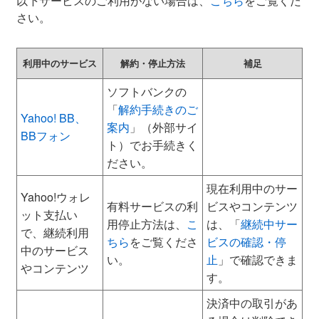
以下サービスのご利用がない場合は、
こちら
をご覧くだ
さい。
利用中のサービス
解約・停止方法
補足
ソフトバンクの
「
解約手続きのご
Yahoo! BB、
案内
」（外部サイ
BBフォン
ト）でお手続きく
ださい。
現在利用中のサー
Yahoo!ウォレ
有料サービスの利
ビスやコンテンツ
ット支払い
用停止方法は、
こ
は、「
継続中サー
で、継続利用
ちら
をご覧くださ
ビスの確認・停
中のサービス
い。
止
」で確認できま
やコンテンツ
す。
決済中の取引があ