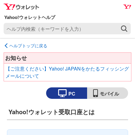
ナ
メ
ビ
イ
ゲ
ン
ヘ
ー
コ
ル
シ
ン
プ
ョ
テ
ヘルプトップに戻る
内
ン
ン
検
へ
ツ
お知らせ
索
ス
へ
【ご注意ください】Yahoo! JAPANをかたるフィッシング
（
キ
ス
メールについて
キ
ッ
キ
ー
プ
ッ
ワ
PC
モバイル
プ
ー
ド
Yahoo!ウォレット受取口座とは
を
入
力
）