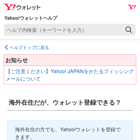
ナ
メ
ビ
イ
ゲ
ン
ヘ
ー
コ
ル
シ
ン
プ
ョ
テ
ヘルプトップに戻る
内
ン
ン
検
へ
ツ
お知らせ
索
ス
へ
【ご注意ください】Yahoo! JAPANをかたるフィッシング
（
キ
ス
メールについて
キ
ッ
キ
ー
プ
ッ
ワ
プ
海外在住だが、ウォレット登録できる？
ー
ド
を
入
海外在住の方でも、Yahoo!ウォレットを登録で
力
きます。
）