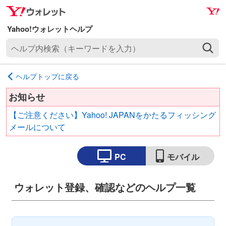
ナ
メ
ビ
イ
ゲ
ン
ヘ
ー
コ
ル
シ
ン
プ
ョ
テ
ヘルプトップに戻る
内
ン
ン
検
へ
ツ
お知らせ
索
ス
へ
【ご注意ください】Yahoo! JAPANをかたるフィッシング
（
キ
ス
メールについて
キ
ッ
キ
ー
プ
ッ
ワ
PC
モバイル
プ
ー
ド
ウォレット登録、確認などのヘルプ一覧
を
入
力
）