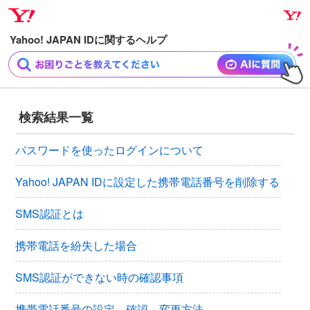
ナ
メ
ビ
イ
ゲ
ン
ー
コ
シ
ン
ョ
テ
ン
ン
検索結果一覧
へ
ツ
ス
へ
パスワードを使ったログインについて
キ
ス
ッ
キ
Yahoo! JAPAN IDに設定した携帯電話番号を削除する
プ
ッ
SMS認証とは
プ
携帯電話を紛失した場合
SMS認証ができない時の確認事項
携帯電話番号の設定、確認、変更方法