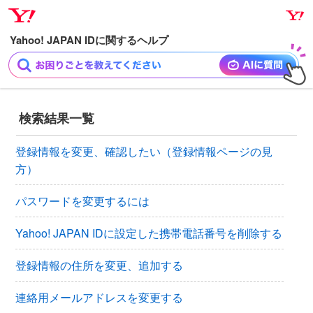
ナ
メ
ビ
イ
ゲ
ン
ー
コ
シ
ン
ョ
テ
ン
ン
検索結果一覧
へ
ツ
ス
へ
登録情報を変更、確認したい（登録情報ページの見
キ
ス
方）
ッ
キ
プ
ッ
パスワードを変更するには
プ
Yahoo! JAPAN IDに設定した携帯電話番号を削除する
登録情報の住所を変更、追加する
連絡用メールアドレスを変更する