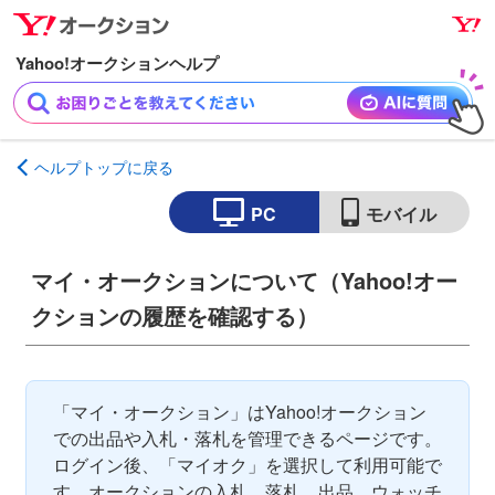
ナ
メ
ビ
イ
ゲ
ン
ー
コ
シ
ン
ョ
テ
ヘルプトップに戻る
ン
ン
へ
ツ
PC
モバイル
ス
へ
キ
ス
マイ・オークションについて（Yahoo!オー
ッ
キ
クションの履歴を確認する）
プ
ッ
プ
「マイ・オークション」はYahoo!オークション
での出品や入札・落札を管理できるページです。
ログイン後、「マイオク」を選択して利用可能で
す。オークションの入札、落札、出品、ウォッチ