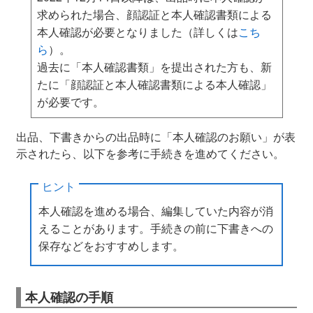
求められた場合、顔認証と本人確認書類による
本人確認が必要となりました（詳しくは
こち
ら
）。
過去に「本人確認書類」を提出された方も、新
たに「顔認証と本人確認書類による本人確認」
が必要です。
出品、下書きからの出品時に「本人確認のお願い」が表
示されたら、以下を参考に手続きを進めてください。
ヒント
本人確認を進める場合、編集していた内容が消
えることがあります。手続きの前に下書きへの
保存などをおすすめします。
本人確認の手順