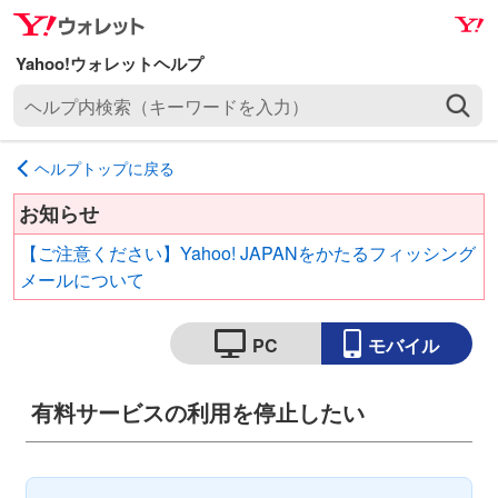
ナ
メ
ビ
イ
ゲ
ン
ヘ
ー
コ
ル
シ
ン
プ
ョ
テ
ヘルプトップに戻る
内
ン
ン
検
へ
ツ
お知らせ
索
ス
へ
【ご注意ください】Yahoo! JAPANをかたるフィッシング
（
キ
ス
メールについて
キ
ッ
キ
ー
プ
ッ
ワ
PC
モバイル
プ
ー
ド
有料サービスの利用を停止したい
を
入
力
）