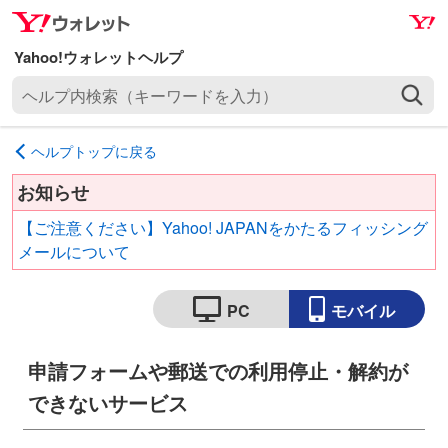
ナ
メ
ビ
イ
ゲ
ン
ヘ
ー
コ
ル
シ
ン
プ
ョ
テ
ヘルプトップに戻る
内
ン
ン
検
へ
ツ
お知らせ
索
ス
へ
【ご注意ください】Yahoo! JAPANをかたるフィッシング
（
キ
ス
メールについて
キ
ッ
キ
ー
プ
ッ
ワ
PC
モバイル
プ
ー
ド
申請フォームや郵送での利用停止・解約が
を
入
できないサービス
力
）