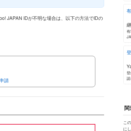
! JAPAN IDが不明な場合は、以下の方法でIDの
有
。
J
Y
登
認
申請
関
こ
に