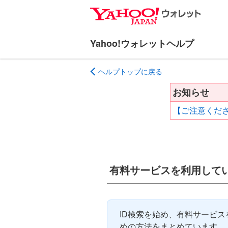
ナ
メ
ビ
イ
ゲ
ン
ー
コ
シ
ン
ヘルプトップに戻る
ョ
テ
ン
ン
お知らせ
へ
ツ
【ご注意くださ
ス
へ
キ
ス
ッ
キ
プ
ッ
プ
有料サービスを利用しているY
ID検索を始め、有料サービスを利
めの方法をまとめています。