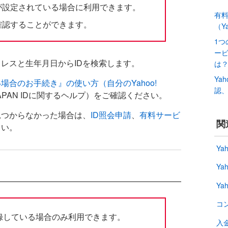
が設定されている場合に利用できます。
有
確認することができます。
（Y
1つ
ー
レスと生年月日からIDを検索します。
は
Ya
場合のお手続き』の使い方（自分のYahoo!
認
 JAPAN IDに関するヘルプ）をご確認ください。
見つからなかった場合は、
ID照会申請
、
有料サービ
関
さい。
Ya
Ya
Ya
コ
に登録している場合のみ利用できます。
入