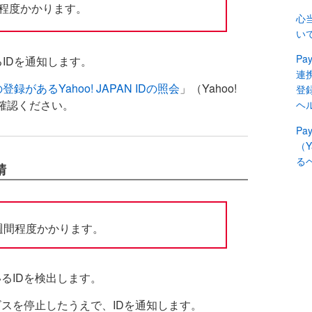
程度かかります。
心
い
Pa
るIDを通知します。
連
登録があるYahoo! JAPAN IDの照会
」（Yahoo!
登録
ご確認ください。
ヘ
P
（Y
る
請
週間程度かかります。
るIDを検出します。
スを停止したうえで、IDを通知します。