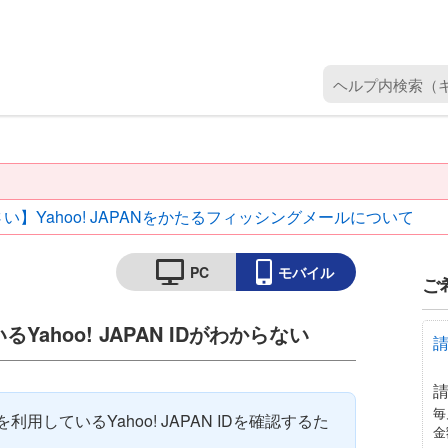
ヘ
ル
プ
内
検
索
い】Yahoo! JAPANをかたるフィッシングメールについて
（
キ
ー
PC
モバイル
ご
ワ
ー
ahoo! JAPAN IDがわからない
ド
を
入
力
毎
用しているYahoo! JAPAN IDを確認するた
金
）