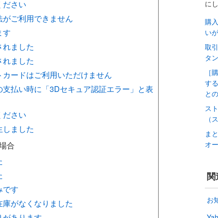
に
ください
法がご利用できません
購
ます
い
されました
取
タ
されました
［
トカードはご利用いただけません
する
の支払い時に「3Dセキュア認証エラー」と表
と
ス
ください
（
生しました
まと
オ
場合
た
た
関
みです
お
在庫がなくなりました
りがあります
Y