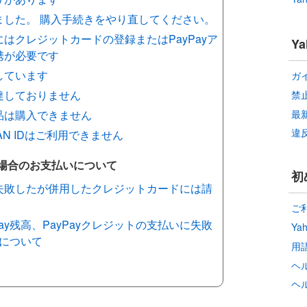
ました。 購入手続きをやり直してください。
はクレジットカードの登録またはPayPayア
Y
携が必要です
しています
ガ
達しておりません
禁
最
品は購入できません
違
APAN IDはご利用できません
場合のお支払いについて
初
に失敗したが併用したクレジットカードには請
ご
yPay残高、PayPayクレジットの支払いに失敗
Ya
について
用
ヘ
ヘ