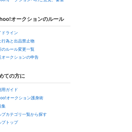
ahoo!オークションのルール
イドライン
止行為と出品禁止物
新のルール変更一覧
反オークションの申告
めての方に
利用ガイド
hoo!オークション護身術
語集
ルプカテゴリ一覧から探す
ルプトップ