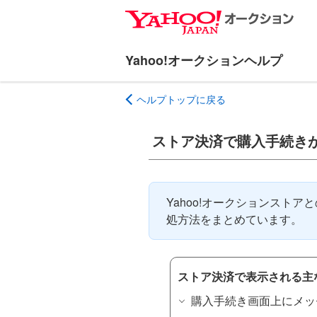
ナ
メ
ビ
イ
ゲ
ン
ー
コ
シ
ン
ヘルプトップに戻る
ョ
テ
ン
ン
へ
ツ
ストア決済で購入手続き
ス
へ
キ
ス
ッ
キ
Yahoo!オークションスト
プ
ッ
処方法をまとめています。
プ
ストア決済で表示される主
購入手続き画面上にメッ