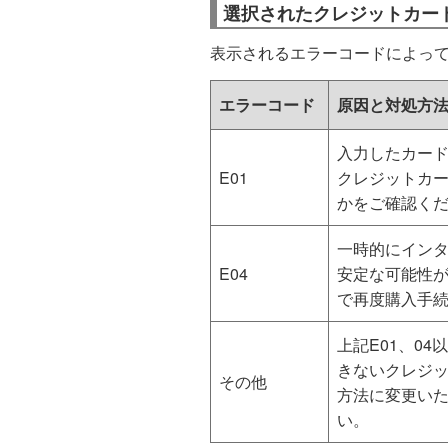
選択されたクレジットカー
表示されるエラーコードによっ
エラーコード
原因と対処方
入力したカー
E01
クレジットカ
かをご確認く
一時的にイン
E04
安定な可能性
で再度購入手
上記E01、0
きないクレジ
その他
方法に変更い
い。