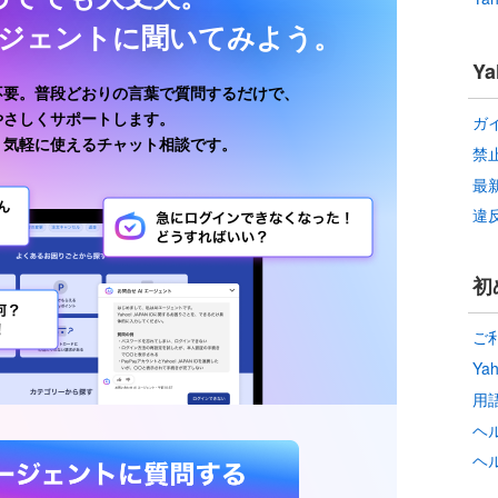
ージェントに聞いてみよう。
Y
不要。普段どおりの言葉で質問するだけで、
がやさしくサポートします。
ガ
、気軽に使えるチャット相談です。
禁
最
違
初
ご
Ya
用
ヘ
ヘ