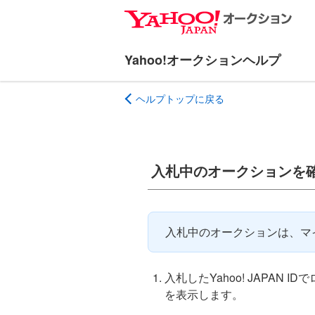
ナ
メ
ビ
イ
ゲ
ン
ー
コ
シ
ン
ヘルプトップに戻る
ョ
テ
ン
ン
へ
ツ
ス
へ
入札中のオークションを
キ
ス
ッ
キ
プ
ッ
プ
入札中のオークションは、マ
入札したYahoo! JAPAN
を表示します。