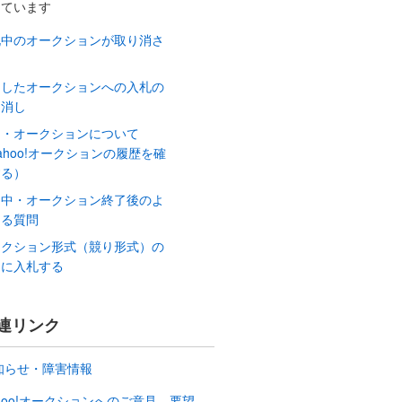
しています
札中のオークションが取り消さ
た
品したオークションへの入札の
り消し
イ・オークションについて
ahoo!オークションの履歴を確
する）
品中・オークション終了後のよ
ある質問
ークション形式（競り形式）の
品に入札する
連リンク
知らせ・障害情報
ahoo!オークションへのご意見、要望