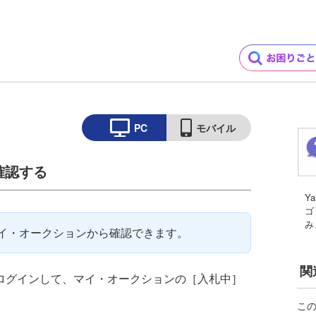
PC
モバイル
確認する
Y
ゴ
み
イ・オークションから確認できます。
関
 IDでログインして、マイ・オークションの［入札中］
こ