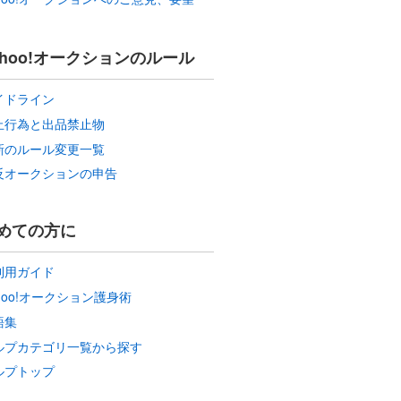
ahoo!オークションのルール
イドライン
止行為と出品禁止物
新のルール変更一覧
反オークションの申告
めての方に
利用ガイド
hoo!オークション護身術
語集
ルプカテゴリ一覧から探す
ルプトップ