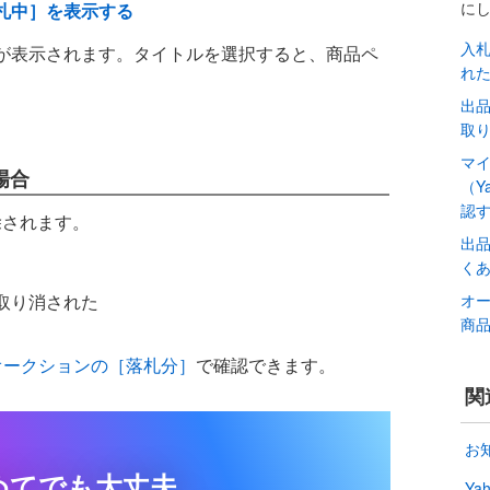
に
札中］を表示する
入
が表示されます。タイトルを選択すると、商品ペ
れ
出
取
マ
場合
（Y
認
除されます。
出
く
オ
取り消された
商
オークションの［落札分］
で確認できます。
関
お
めてでも大丈夫。
Y