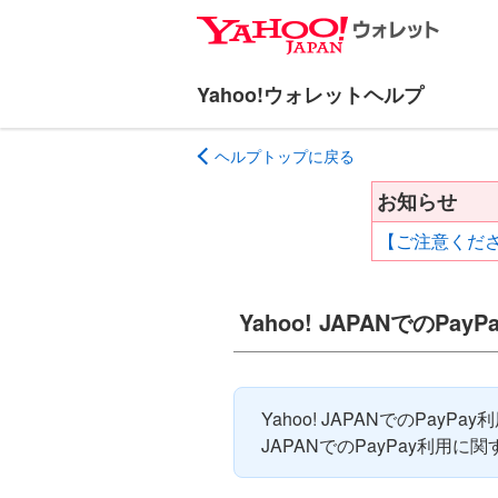
ナ
メ
ビ
イ
ゲ
ン
ー
コ
シ
ン
ヘルプトップに戻る
ョ
テ
ン
ン
お知らせ
へ
ツ
【ご注意くださ
ス
へ
キ
ス
ッ
キ
Yahoo! JAPANでのP
プ
ッ
プ
Yahoo! JAPANでのPay
JAPANでのPayPay利用