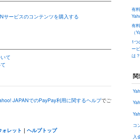
有
 JAPANサービスのコンテンツを購入する
Ya
有
（Y
1つ
ー
は
ついて
いて
関
Ya
ahoo! JAPANでのPayPay利用に関するヘルプ
でご
Ya
Ya
コ
!ウォレット
｜
ヘルプトップ
入