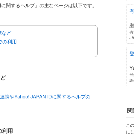
Pay利用に関するヘルプ」の主なページは以下です。
有
携など
J
スでの利用
Y
登
など
認
IDの連携やYahoo! JAPAN IDに関するヘルプの
ジ
関
こ
での利用
に