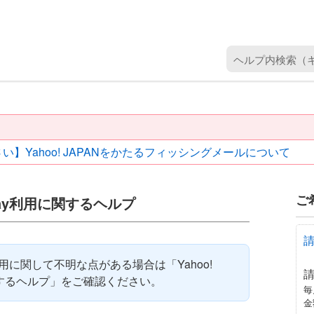
ヘ
ル
プ
内
検
索
い】Yahoo! JAPANをかたるフィッシングメールについて
（
キ
ー
ご
ayPay利用に関するヘルプ
ワ
ー
ド
を
Pay利用に関して不明な点がある場合は「Yahoo!
入
に関するヘルプ」をご確認ください。
力
毎
金
）