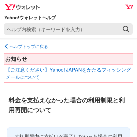
ナ
メ
ビ
イ
ゲ
ン
ヘ
ー
コ
ル
シ
ン
プ
ョ
テ
ヘルプトップに戻る
内
ン
ン
検
へ
ツ
お知らせ
索
ス
へ
【ご注意ください】Yahoo! JAPANをかたるフィッシング
（
キ
ス
メールについて
キ
ッ
キ
ー
プ
ッ
ワ
プ
料金を支払えなかった場合の利用制限と利
ー
ド
用再開について
を
入
力
支払期限内に支払いが完了しなかった場合の利用
）