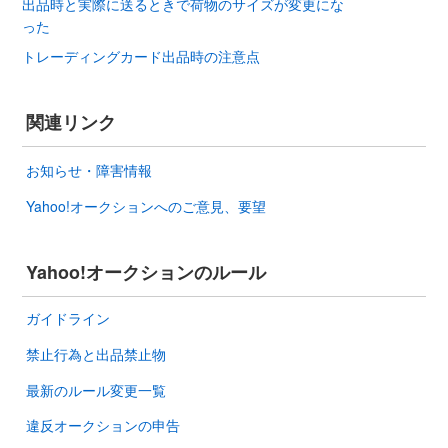
出品時と実際に送るときで荷物のサイズが変更にな
った
トレーディングカード出品時の注意点
関連リンク
お知らせ・障害情報
Yahoo!オークションへのご意見、要望
Yahoo!オークションのルール
ガイドライン
禁止行為と出品禁止物
最新のルール変更一覧
違反オークションの申告