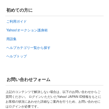
初めての方に
ご利用ガイド
Yahoo!オークション護身術
用語集
ヘルプカテゴリ一覧から探す
ヘルプトップ
お問い合わせフォーム
上記のコンテンツで解決しない場合は、以下のお問い合わせからご
質問ください。 ログインいただいたYahoo! JAPAN ID情報をもとに
お客様の状況にあわせた詳細なご案内を行うため、お問い合わせに
はログインが必要です。