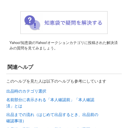
Yahoo!知恵袋のYahoo!オークションカテゴリに投稿された解決済
みの質問を見てみましょう。
関連ヘルプ
このヘルプを見た人は以下のヘルプも参考にしています
出品時のカテゴリ選択
名前部分に表示される「本人確認前」「本人確認
済」とは
出品までの流れ（はじめて出品するとき、出品前の
確認事項）