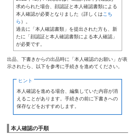
求められた場合、顔認証と本人確認書類による
本人確認が必要となりました（詳しくは
こち
ら
）。
過去に「本人確認書類」を提出された方も、新
たに「顔認証と本人確認書類による本人確認」
が必要です。
出品、下書きからの出品時に「本人確認のお願い」が表
示されたら、以下を参考に手続きを進めてください。
ヒント
本人確認を進める場合、編集していた内容が消
えることがあります。手続きの前に下書きへの
保存などをおすすめします。
本人確認の手順