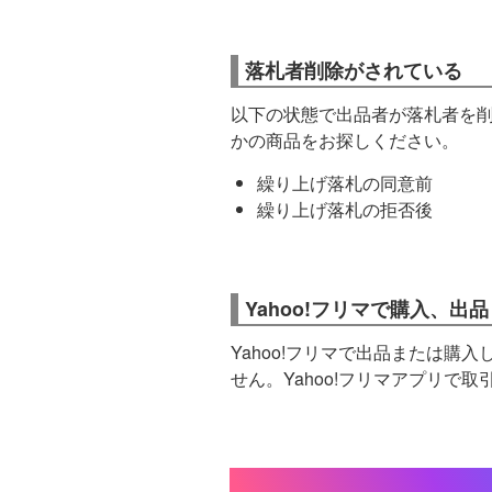
落札者削除がされている
以下の状態で出品者が落札者を
かの商品をお探しください。
繰り上げ落札の同意前
繰り上げ落札の拒否後
Yahoo!フリマで購入、出
Yahoo!フリマで出品または購入
せん。Yahoo!フリマアプリで