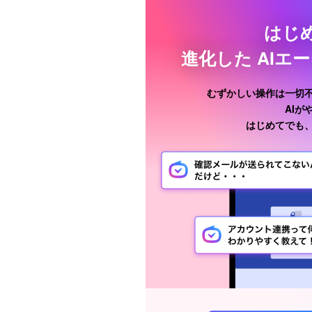
はじ
進化した
AIエ
むずかしい操作は一切
AI
はじめてでも