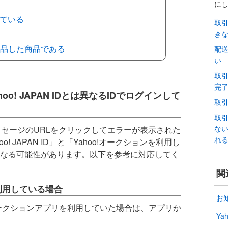
に
っている
取
き
、出品した商品である
配
い
取
完
o! JAPAN IDとは異なるIDでログインして
取
取
な
セージのURLをクリックしてエラーが表示された
れ
! JAPAN ID」と「Yahoo!オークションを利用し
D」とは異なる可能性があります。以下を参考に対応してく
関
を利用している場合
お
オークションアプリを利用していた場合は、アプリか
Y