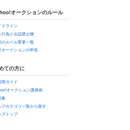
ahoo!オークションのルール
イドライン
止行為と出品禁止物
新のルール変更一覧
反オークションの申告
めての方に
利用ガイド
hoo!オークション護身術
語集
ルプカテゴリ一覧から探す
ルプトップ