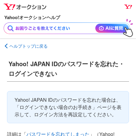
ナ
メ
ビ
イ
ゲ
ン
ー
コ
シ
ン
ョ
テ
ヘルプトップに戻る
ン
ン
へ
ツ
Yahoo! JAPAN IDのパスワードを忘れた・
ス
へ
キ
ス
ログインできない
ッ
キ
プ
ッ
プ
Yahoo! JAPAN IDのパスワードを忘れた場合は、
「ログインできない場合のお手続き」ページを表
示して、ログイン方法を再設定してください。
詳細は「
パスワードを忘れてしまった
」（Yahoo!