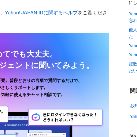
に
は、
Yahoo! JAPAN IDに関するヘルプ
をご覧くださ
Ya
忘
他人
た
Ya
めてでも大丈夫。
Yah
ージェントに聞いてみよう。
複数
た
不要。普段どおりの言葉で質問するだけで、
がやさしくサポートします。
関
、気軽に使えるチャット相談です。
お
Y
Y