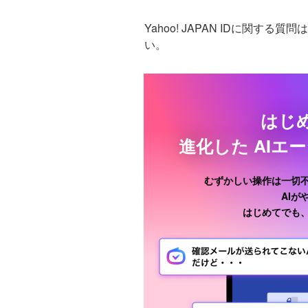
Yahoo! JAPAN IDに関する質問
い。
はじ
進化した
AIエ
むずかしい操作は一切
AI
はじめてでも