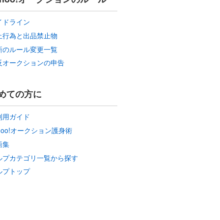
イドライン
止行為と出品禁止物
新のルール変更一覧
反オークションの申告
めての方に
利用ガイド
hoo!オークション護身術
語集
ルプカテゴリ一覧から探す
ルプトップ