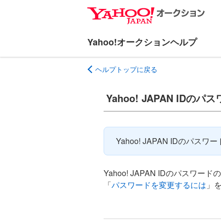
ナ
メ
ビ
イ
ゲ
ン
ー
コ
シ
ン
ヘルプトップに戻る
ョ
テ
ン
ン
へ
ツ
Yahoo! JAPAN IDの
ス
へ
キ
ス
ッ
キ
Yahoo! JAPAN IDの
プ
ッ
プ
Yahoo! JAPAN IDのパスワー
「
パスワードを変更するには
」