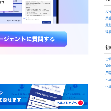
ガ
禁
最
違
初
ご
Ya
用
ヘ
ヘ