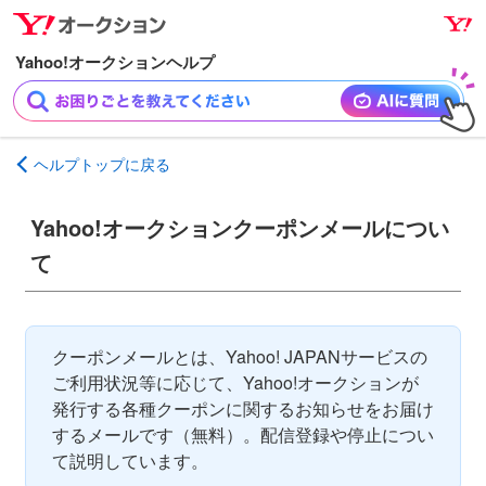
ナ
メ
ビ
イ
ゲ
ン
ー
コ
シ
ン
ョ
テ
ヘルプトップに戻る
ン
ン
へ
ツ
Yahoo!オークションクーポンメールについ
ス
へ
キ
ス
て
ッ
キ
プ
ッ
プ
クーポンメールとは、Yahoo! JAPANサービスの
ご利用状況等に応じて、Yahoo!オークションが
発行する各種クーポンに関するお知らせをお届け
するメールです（無料）。配信登録や停止につい
て説明しています。