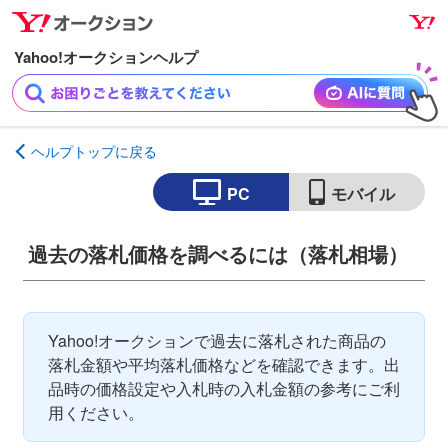
ナ
メ
ビ
イ
ゲ
ン
ー
コ
シ
ン
ョ
テ
ヘルプトップに戻る
ン
ン
へ
ツ
PC
モバイル
ス
へ
キ
ス
過去の落札価格を調べるには（落札相場）
ッ
キ
プ
ッ
プ
Yahoo!オークションで過去に落札された商品の
落札金額や平均落札価格などを確認できます。出
品時の価格設定や入札時の入札金額の参考にご利
用ください。