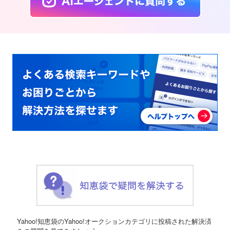
Yahoo!知恵袋のYahoo!オークションカテゴリに投稿された解決済