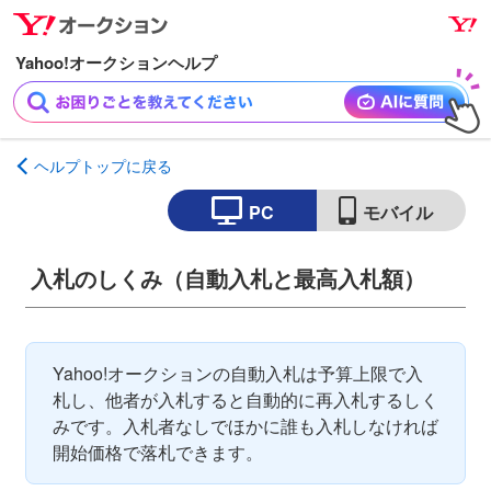
ナ
メ
ビ
イ
ゲ
ン
ー
コ
シ
ン
ョ
テ
ヘルプトップに戻る
ン
ン
へ
ツ
PC
モバイル
ス
へ
キ
ス
入札のしくみ（自動入札と最高入札額）
ッ
キ
プ
ッ
プ
Yahoo!オークションの自動入札は予算上限で入
札し、他者が入札すると自動的に再入札するしく
みです。入札者なしでほかに誰も入札しなければ
開始価格で落札できます。