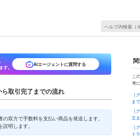
ヘ
ル
プ
内
検
関
。
索
AIエージェントに質問する
ます。
（
キ
こ
考
ー
から取引完了までの流れ
ワ
［
ー
ま
ド
［
を
立
者の双方で手数料を支払い商品を発送します。
入
を説明します。
［
力
ト
）