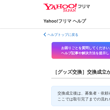
ナ
メ
ビ
イ
ゲ
ン
ー
コ
シ
ン
ヘルプトップに戻る
ョ
テ
ン
ン
へ
ツ
お困りごとを質問してください
ス
へ
ヘルプ記事や解決方法を提示し
キ
ス
ッ
キ
プ
ッ
［グッズ交換］交換成立
プ
交換成立後は、募集者・依頼
ここでは取引完了までの流れ