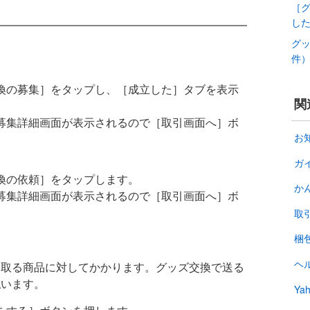
［
し
グ
件
換の募集］をタップし、［成立した］タブを表示
関
募集詳細画面が表示されるので［取引画面へ］ボ
お
ガ
換の依頼］をタップします。
か
募集詳細画面が表示されるので［取引画面へ］ボ
取
梱
ヘ
け取る商品に対してかかります。グッズ交換で送る
払います。
Y