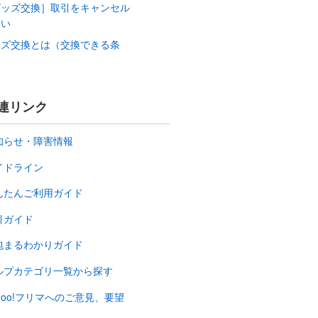
グッズ交換］取引をキャンセル
たい
ッズ交換とは（交換できる条
）
連リンク
知らせ・障害情報
イドライン
んたんご利用ガイド
引ガイド
包まるわかりガイド
ルプカテゴリ一覧から探す
ahoo!フリマへのご意見、要望