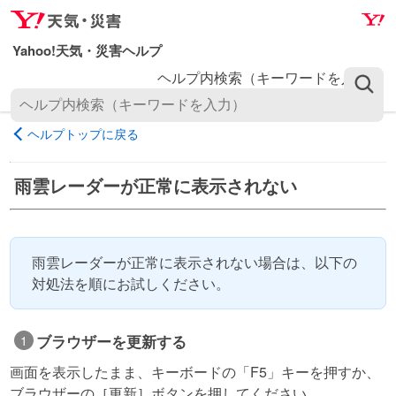
ナ
メ
ビ
イ
ゲ
ン
ヘルプ内検索（キーワードを入力）
ー
コ
シ
ン
ョ
テ
ヘルプトップに戻る
ン
ン
へ
ツ
雨雲レーダーが正常に表示されない
ス
へ
キ
ス
ッ
キ
プ
ッ
雨雲レーダーが正常に表示されない場合は、以下の
プ
対処法を順にお試しください。
ブラウザーを更新する
画面を表示したまま、キーボードの「F5」キーを押すか、
ブラウザーの［更新］ボタンを押してください。