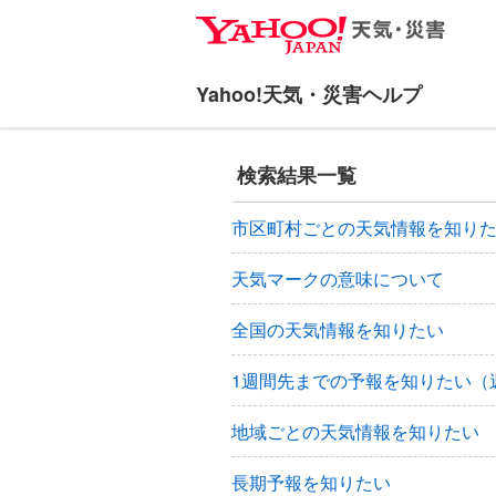
ナ
メ
ビ
イ
ゲ
ン
ー
コ
シ
ン
ョ
テ
検索結果一覧
ン
ン
へ
ツ
市区町村ごとの天気情報を知り
ス
へ
キ
ス
天気マークの意味について
ッ
キ
プ
ッ
全国の天気情報を知りたい
プ
1週間先までの予報を知りたい（
地域ごとの天気情報を知りたい
長期予報を知りたい