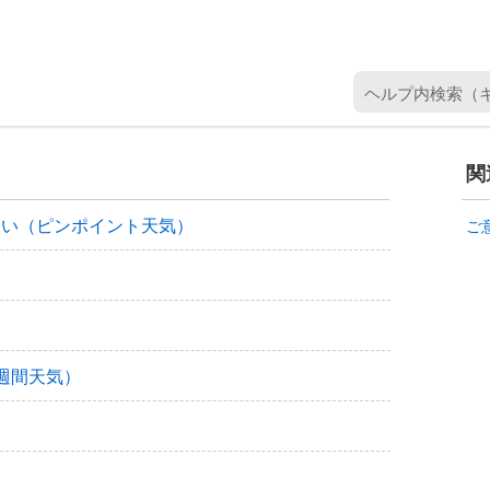
ヘ
ル
プ
内
関
検
索
たい（ピンポイント天気）
ご
（
キ
ー
ワ
ー
ド
週間天気）
を
入
力
）