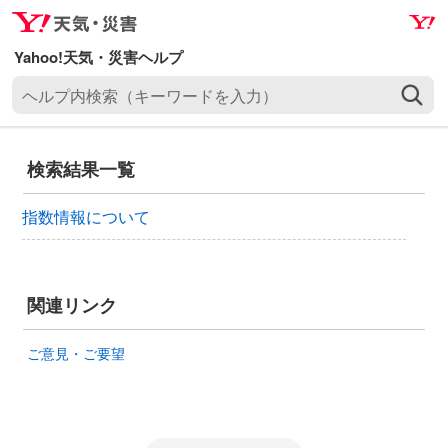
ナ
メ
ビ
イ
ゲ
ン
ヘ
ー
コ
ル
シ
ン
プ
ョ
テ
内
ン
ン
検索結果一覧
検
へ
ツ
索
ス
へ
指数情報について
（
キ
ス
キ
ッ
キ
ー
プ
ッ
ワ
関連リンク
プ
ー
ド
ご意見・ご要望
を
入
力
）