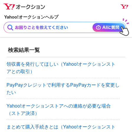
ナ
メ
ビ
イ
ゲ
ン
ー
コ
シ
ン
ョ
テ
ン
ン
検索結果一覧
へ
ツ
ス
へ
領収書を発行してほしい（Yahoo!オークションスト
キ
ス
アとの取引）
ッ
キ
プ
ッ
PayPayクレジットで利用するPayPayカードを変更し
プ
たい
Yahoo!オークションストアへの連絡が必要な場合
（ストア決済）
まとめて購入手続きとは（Yahoo!オークションスト