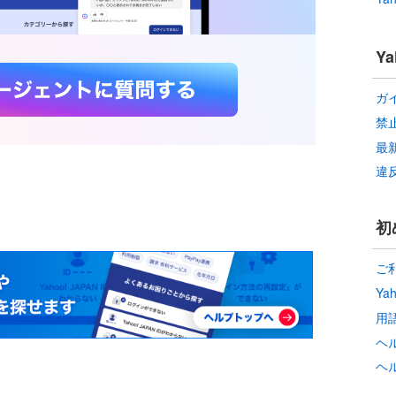
Y
ガ
禁
最
違
初
ご
Ya
用
ヘ
ヘ