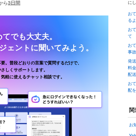
に
から
3日間
お
る
お
めてでも大丈夫。
て
お
ージェントに聞いてみよう。
事
発
不要。普段どおりの言葉で質問するだけで、
料
がやさしくサポートします。
配
、気軽に使えるチャット相談です。
お
配
関
お
Y