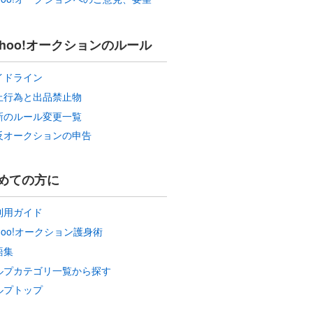
ahoo!オークションのルール
イドライン
止行為と出品禁止物
新のルール変更一覧
反オークションの申告
めての方に
利用ガイド
hoo!オークション護身術
語集
ルプカテゴリ一覧から探す
ルプトップ