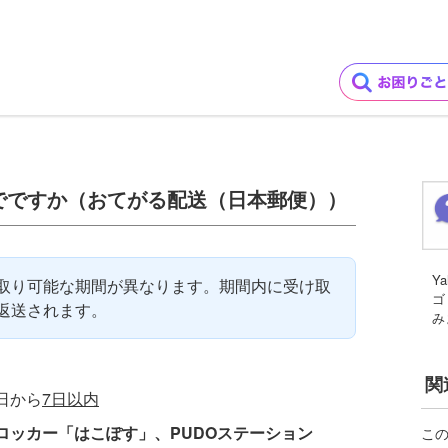
でですか（おてがる配送（日本郵便））
Y
取り可能な期間が異なります。期間内に受け取
ゴ
返送されます。
み
関
日から
7日以内
ロッカー「はこぽす」、PUDOステーション
こ