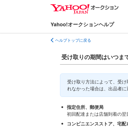
ナ
メ
ビ
イ
ゲ
ン
ー
コ
シ
ン
ヘルプトップに戻る
ョ
テ
ン
ン
へ
ツ
受け取りの期間はいつま
ス
へ
キ
ス
ッ
キ
受け取り方法によって、受け
プ
ッ
れなかった場合は、出品者に
プ
指定住所、郵便局
初回配達または店舗到着の翌
コンビニエンスストア、宅配