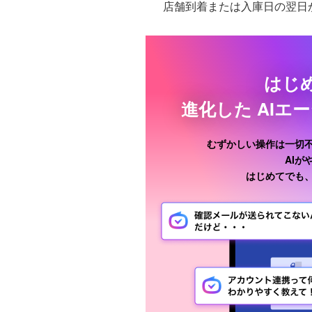
店舗到着または入庫日の翌日
はじ
進化した
AIエ
むずかしい操作は一切
AI
はじめてでも