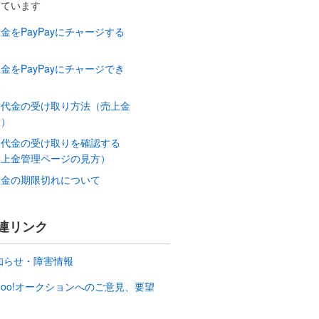
しています
金をPayPayにチャージする
は
金をPayPayにチャージでき
い
品代金の受け取り方法（売上金
は）
品代金の受け取りを確認する
売上金管理ページの見方）
上金の期限切れについて
連リンク
知らせ・障害情報
ahoo!オークションへのご意見、要望