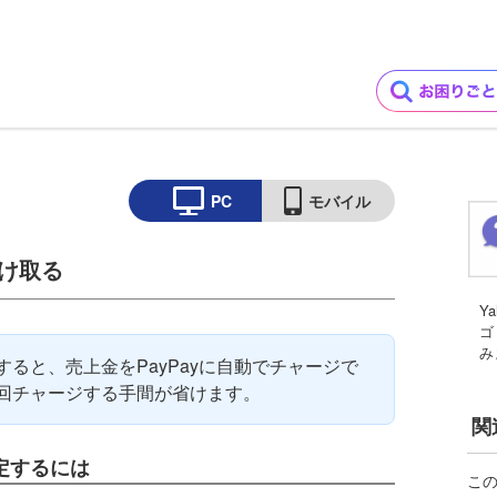
PC
モバイル
受け取る
Y
ゴ
み
ると、売上金をPayPayに自動でチャージで
回チャージする手間が省けます。
関
定するには
こ