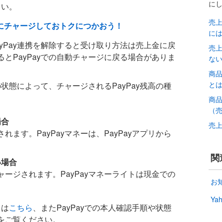
に
さい。
売上
ayにチャージしておトクにつかおう！
に
yPay連携を解除すると受け取り方法は売上金に戻
売上
とPayPayでの自動チャージに戻る場合がありま
な
商
と
の状態によって、チャージされるPayPay残高の種
商
（
場合
売
されます。PayPayマネーは、PayPayアプリから
。
関
い場合
チャージされます。PayPayマネーライトは現金での
お
Y
ては
こちら
、またPayPayでの本人確認手順や状態
をご覧ください。