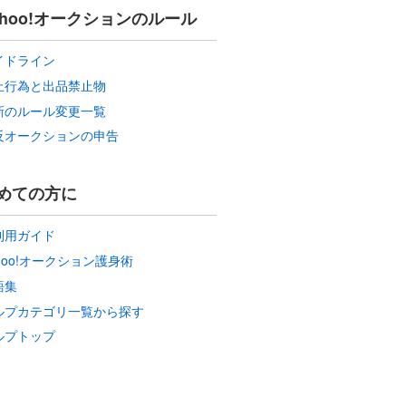
ahoo!オークションのルール
イドライン
止行為と出品禁止物
新のルール変更一覧
反オークションの申告
めての方に
利用ガイド
hoo!オークション護身術
語集
ルプカテゴリ一覧から探す
ルプトップ