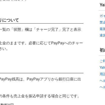
Y
ガ
りについて
禁
最
一覧の「状態」欄は「チャージ完了」完了と表示
違
金のままです。必要に応じてPayPayへのチャー
さい。
初
ご
Ya
用
PayPay残高は、PayPayアプリから銀行口座に出
ヘ
ヘ
る際の条件も売上金を振込申請する場合と同じです。
手数料0円