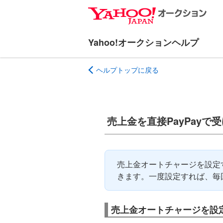
ナ
メ
ビ
イ
ゲ
ン
ー
コ
シ
ン
ヘルプトップに戻る
ョ
テ
ン
ン
へ
ツ
ス
へ
売上金を直接PayPayで
キ
ス
ッ
キ
プ
ッ
プ
売上金オートチャージを設定す
きます。一度設定すれば、毎
売上金オートチャージを設