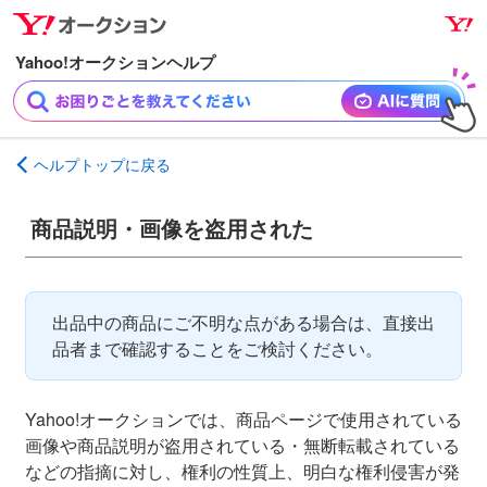
ナ
メ
ビ
イ
ゲ
ン
ー
コ
シ
ン
ョ
テ
ヘルプトップに戻る
ン
ン
へ
ツ
商品説明・画像を盗用された
ス
へ
キ
ス
ッ
キ
プ
ッ
出品中の商品にご不明な点がある場合は、直接出
プ
品者まで確認することをご検討ください。
Yahoo!オークションでは、商品ページで使用されている
画像や商品説明が盗用されている・無断転載されている
などの指摘に対し、権利の性質上、明白な権利侵害が発