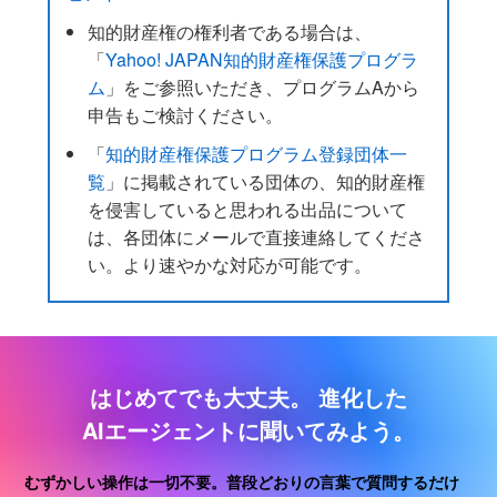
知的財産権の権利者である場合は、
「
Yahoo! JAPAN知的財産権保護プログラ
ム
」をご参照いただき、プログラムAから
申告もご検討ください。
「
知的財産権保護プログラム登録団体一
覧
」に掲載されている団体の、知的財産権
を侵害していると思われる出品について
は、各団体にメールで直接連絡してくださ
い。より速やかな対応が可能です。
はじめてでも大丈夫。
進化した
AIエージェントに聞いてみよう。
むずかしい操作は一切不要。普段どおりの言葉で質問するだけ