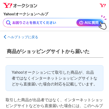
ナ
メ
ビ
イ
ゲ
ン
ー
コ
シ
ン
ョ
テ
ヘルプトップに戻る
ン
ン
へ
ツ
商品がショッピングサイトから届いた
ス
へ
キ
ス
ッ
キ
プ
ッ
Yahoo!オークションにて取引した商品が、出品
プ
者ではなくインターネットショッピングサイトな
どから直接届いた場合の対応を記載しています。
取引した商品が出品者ではなく、インターネットショッ
ピングサイトなどから直接届いた場合には、このヘルプ