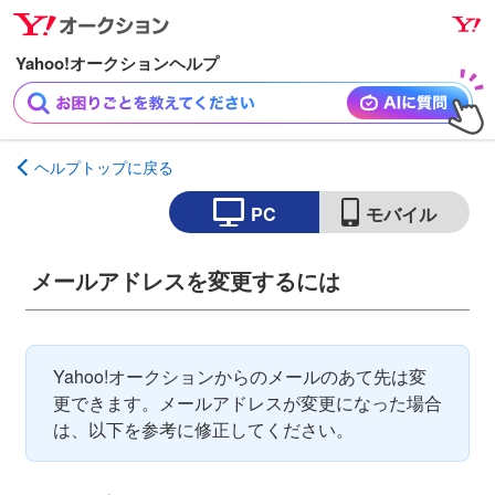
ナ
メ
ビ
イ
ゲ
ン
ー
コ
シ
ン
ョ
テ
ヘルプトップに戻る
ン
ン
へ
ツ
PC
モバイル
ス
へ
キ
ス
メールアドレスを変更するには
ッ
キ
プ
ッ
プ
Yahoo!オークションからのメールのあて先は変
更できます。メールアドレスが変更になった場合
は、以下を参考に修正してください。