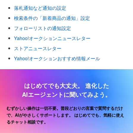
落札通知など通知の設定
検索条件の「新着商品の通知」設定
フォローリストの通知設定
Yahoo!オークションニュースレター
ストアニュースレター
Yahoo!オークションおすすめ情報メール
はじめてでも大丈夫。
進化した
AIエージェントに聞いてみよう。
むずかしい操作は一切不要。普段どおりの言葉で質問するだけ
で、AIがやさしくサポートします。
はじめてでも、気軽に使え
るチャット相談です。