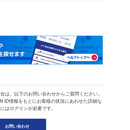
場合は、以下のお問い合わせからご質問ください。
APAN ID情報をもとにお客様の状況にあわせた詳細な
せにはログインが必要です。
お問い合わせ