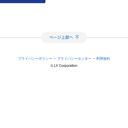
-
-
プライバシーポリシー
プライバシーセンター
利用規約
©︎ LY Corporation