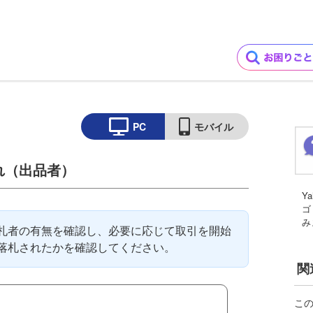
PC
モバイル
れ（出品者）
Y
ゴ
み
札者の有無を確認し、必要に応じて取引を開始
落札されたかを確認してください。
関
こ