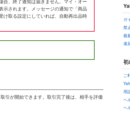
場合、終了通知は届きません。マイ・オー
Y
表示されます。メッセージの通知で「商品
受け取る設定にしていれば、自動再出品時
ガ
禁
最
違
初
ご
Ya
用
ら取引が開始できます。取引完了後は、相手を評価
ヘ
ヘ