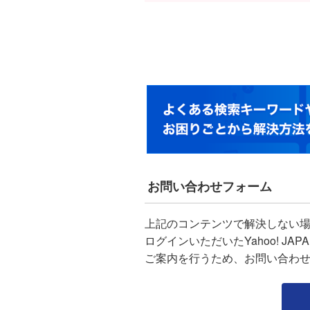
お問い合わせフォーム
上記のコンテンツで解決しない
ログインいただいたYahoo! J
ご案内を行うため、お問い合わ