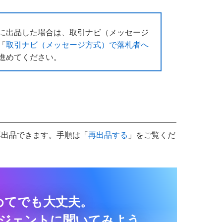
に出品した場合は、取引ナビ（メッセージ
「
取引ナビ（メッセージ方式）で落札者へ
進めてください。
再出品できます。手順は「
再出品する
」をご覧くだ
めてでも大丈夫。
ージェントに聞いてみよう。