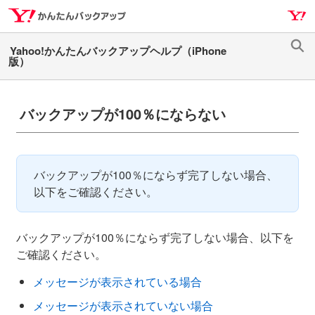
ナ
メ
ビ
イ
ゲ
ン
検
ー
コ
索
シ
ン
ョ
テ
バックアップが100％にならない
ン
ン
へ
ツ
ス
へ
キ
ス
バックアップが100％にならず完了しない場合、
ッ
キ
以下をご確認ください。
プ
ッ
プ
バックアップが100％にならず完了しない場合、以下を
ご確認ください。
メッセージが表示されている場合
メッセージが表示されていない場合