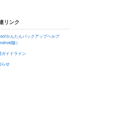
連リンク
ahoo!かんたんバックアップヘルプ
ndroid版）
用ガイドライン
知らせ