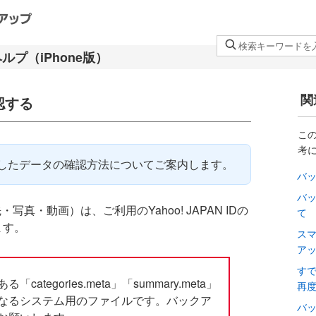
検
索
キ
ー
関
認する
ワ
ー
こ
ド
考
を
したデータの確認方法についてご案内します。
バ
入
力
バ
真・動画）は、ご利用のYahoo! JAPAN IDの
し
て
ます。
て
ス
く
ア
だ
す
さ
tegories.meta」「summary.meta」
再
い
なるシステム用のファイルです。バックア
バ