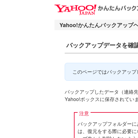
ナ
メ
ビ
イ
ゲ
ン
ー
コ
シ
ン
バックアップデータを確
ョ
テ
ン
ン
へ
ツ
ス
へ
このページではバックアップ
キ
ス
ッ
キ
プ
ッ
バックアップしたデータ（連絡先・写
プ
Yahoo!ボックスに保存されてい
注意
バックアップフォルダーにある「ca
は、復元をする際に必要に