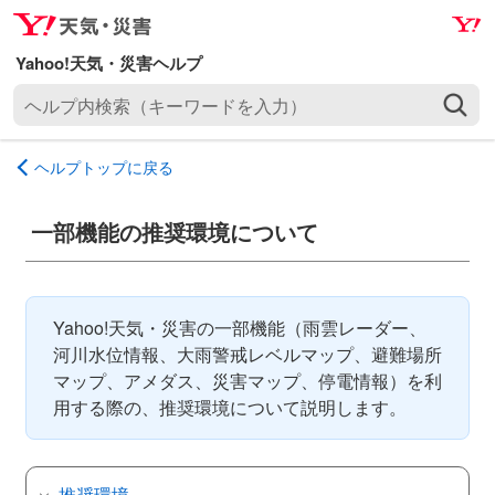
ナ
メ
ビ
イ
ゲ
ン
ヘ
ー
コ
ル
シ
ン
プ
ョ
テ
ヘルプトップに戻る
内
ン
ン
検
へ
ツ
索
一部機能の推奨環境について
ス
へ
（
キ
ス
キ
ッ
キ
ー
プ
ッ
Yahoo!天気・災害の一部機能（雨雲レーダー、
ワ
プ
河川水位情報、大雨警戒レベルマップ、避難場所
ー
マップ、アメダス、災害マップ、停電情報）を利
ド
用する際の、推奨環境について説明します。
を
入
力
）
推奨環境