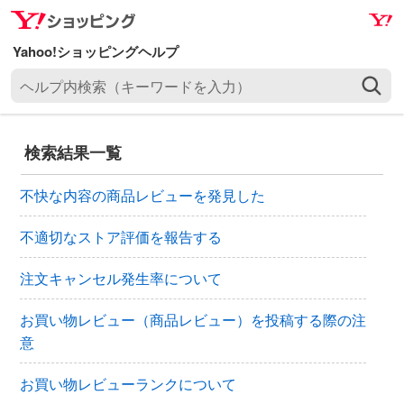
ナ
メ
ビ
イ
ゲ
ン
ヘ
ー
コ
ル
シ
ン
プ
ョ
テ
内
ン
ン
検索結果一覧
検
へ
ツ
索
ス
へ
不快な内容の商品レビューを発見した
（
キ
ス
キ
ッ
キ
不適切なストア評価を報告する
ー
プ
ッ
ワ
注文キャンセル発生率について
プ
ー
ド
お買い物レビュー（商品レビュー）を投稿する際の注
を
意
入
力
お買い物レビューランクについて
）