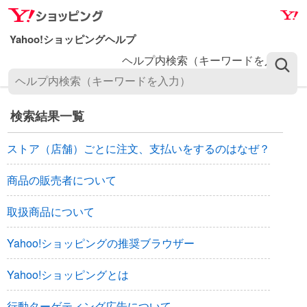
ナ
メ
ビ
イ
ゲ
ン
ヘルプ内検索（キーワードを入力）
ー
コ
シ
ン
ョ
テ
ン
ン
検索結果一覧
へ
ツ
ス
へ
ストア（店舗）ごとに注文、支払いをするのはなぜ？
キ
ス
商品の販売者について
ッ
キ
プ
ッ
取扱商品について
プ
Yahoo!ショッピングの推奨ブラウザー
Yahoo!ショッピングとは
行動ターゲティング広告について